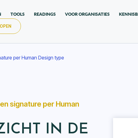
N
TOOLS
READINGS
VOOR ORGANISATIES
KENNIS
KOPEN
gnature per Human Design type
 en signature per Human
ZICHT IN DE