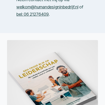
welkom@humandesigninbedrijf.nl
of
bel:
06 21276409
.