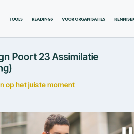
TOOLS
READINGS
VOOR ORGANISATIES
KENNISB
n Poort 23 Assimilatie
ng)
en op het juiste moment