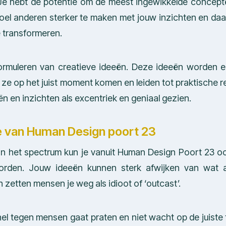
Je hebt de potentie om de meest ingewikkelde concept
 doel anderen sterker te maken met jouw inzichten en da
 transformeren.
formuleren van creatieve ideeën. Deze ideeën worden 
e op het juist moment komen en leiden tot praktische re
 en inzichten als excentriek en geniaal gezien.
e van Human Design poort 23
n het spectrum kun je vanuit Human Design Poort 23 oo
orden. Jouw ideeën kunnen sterk afwijken van wat 
 zetten mensen je weg als idioot of ‘outcast’.
 snel tegen mensen gaat praten en niet wacht op de juiste