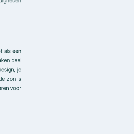
rdigheden
t als een
aken deel
design, je
de zon is
eren voor