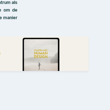
ntrum als
ie om de
te manier