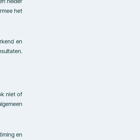
en helder
armee het
erkend en
sultaten.
k niet of
algemeen
 timing en